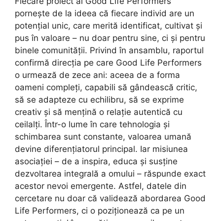
Fiecare proiect al Good Life Performers
pornește de la ideea că fiecare individ are un
potențial unic, care merită identificat, cultivat și
pus în valoare – nu doar pentru sine, ci și pentru
binele comunității. Privind în ansamblu, raportul
confirmă direcția pe care Good Life Performers
o urmează de zece ani: aceea de a forma
oameni compleți, capabili să gândească critic,
să se adapteze cu echilibru, să se exprime
creativ și să mențină o relație autentică cu
ceilalți. Într-o lume în care tehnologia și
schimbarea sunt constante, valoarea umană
devine diferențiatorul principal. Iar misiunea
asociației – de a inspira, educa și susține
dezvoltarea integrală a omului – răspunde exact
acestor nevoi emergente. Astfel, datele din
cercetare nu doar că validează abordarea Good
Life Performers, ci o poziționează ca pe un