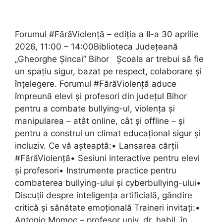
Forumul #FărăViolență – ediția a II-a 30 aprilie
2026, 11:00 – 14:00Biblioteca Județeană
„Gheorghe Șincai” Bihor Școala ar trebui să fie
un spațiu sigur, bazat pe respect, colaborare și
înțelegere. Forumul #FărăViolență aduce
împreună elevi și profesori din județul Bihor
pentru a combate bullying-ul, violența și
manipularea – atât online, cât și offline – și
pentru a construi un climat educațional sigur și
incluziv. Ce vă așteaptă:• Lansarea cărții
#FărăViolență• Sesiuni interactive pentru elevi
și profesori• Instrumente practice pentru
combaterea bullying-ului și cyberbullying-ului•
Discuții despre inteligența artificială, gândire
critică și sănătate emoțională Traineri invitați:•
Antonio Momoc – profesor univ. dr. habil. în