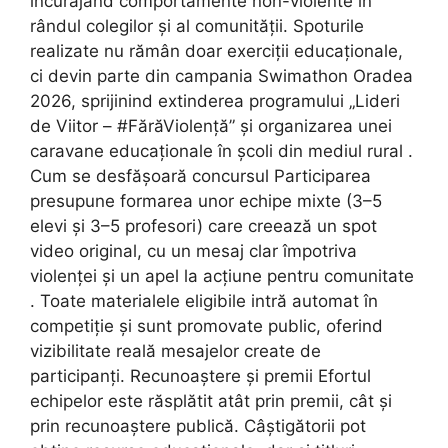
încurajând comportamente non-violente în
rândul colegilor și al comunității. Spoturile
realizate nu rămân doar exerciții educaționale,
ci devin parte din campania Swimathon Oradea
2026, sprijinind extinderea programului „Lideri
de Viitor – #FărăViolență” și organizarea unei
caravane educaționale în școli din mediul rural .
Cum se desfășoară concursul Participarea
presupune formarea unor echipe mixte (3–5
elevi și 3–5 profesori) care creează un spot
video original, cu un mesaj clar împotriva
violenței și un apel la acțiune pentru comunitate
. Toate materialele eligibile intră automat în
competiție și sunt promovate public, oferind
vizibilitate reală mesajelor create de
participanți. Recunoaștere și premii Efortul
echipelor este răsplătit atât prin premii, cât și
prin recunoaștere publică. Câștigătorii pot