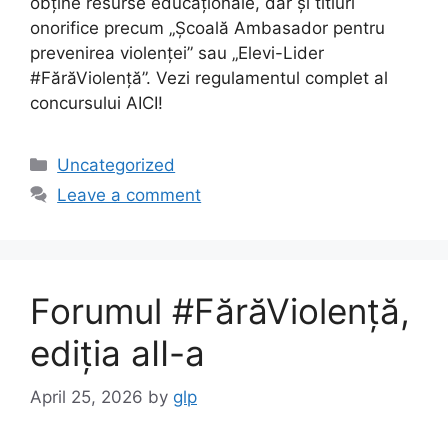
obține resurse educaționale, dar și titluri
onorifice precum „Școală Ambasador pentru
prevenirea violenței” sau „Elevi-Lider
#FărăViolență”. Vezi regulamentul complet al
concursului AICI!
Uncategorized
Leave a comment
Forumul #FărăViolență,
ediția aII-a
April 25, 2026
by
glp