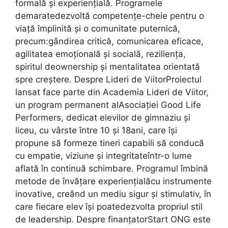
formală și experiențială. Programele
demaratedezvoltă competențe-cheie pentru o
viață împlinită și o comunitate puternică,
precum:gândirea critică, comunicarea eficace,
agilitatea emoțională și socială, reziliența,
spiritul deownership și mentalitatea orientată
spre creștere. Despre Lideri de ViitorProiectul
lansat face parte din Academia Lideri de Viitor,
un program permanent alAsociației Good Life
Performers, dedicat elevilor de gimnaziu și
liceu, cu vârste între 10 și 18ani, care își
propune să formeze tineri capabili să conducă
cu empatie, viziune și integritateîntr-o lume
aflată în continuă schimbare. Programul îmbină
metode de învățare experiențialăcu instrumente
inovative, creând un mediu sigur și stimulativ, în
care fiecare elev își poatedezvolta propriul stil
de leadership. Despre finanțatorStart ONG este