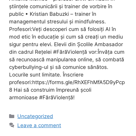
științele comunicării și trainer de vorbire în
public • Kristian Babuzki – trainer în
managementul stresului și mindfulness.
Profesori:Veți descoperi cum să folosiți AI în
mod etic în educație și cum să creați un mediu
sigur pentru elevi. Elevii din Școlile Ambasador
din cadrul Rețelei #FărăViolență vor:Învăța cum
să recunoască manipularea online, să combată
cyberbullying-ul și să comunice sănătos.
Locurile sunt limitate. Înscriere
profesori:https://forms.gle/RhXEFhMfA5D9yPcp
8 Hai să construim împreună școli
armonioase #FărăViolență!
Uncategorized
Leave a comment