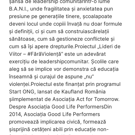
șansă de leadership comunitarÎntr-o lume
B.A.N.I., unde fragilitatea și anxietatea pun
presiune pe generațiile tinere, școalapoate
deveni locul unde copiii învață nu doar formule
și definiții, ci și cum să construiascărelații
sănătoase, cum să gestioneze conflictele și
cum să își apere drepturile.Proiectul „Lideri de
Viitor – #FărăViolență” este un adevărat
exercițiu de leadershipcomunitar. Școlile care
aleg să se implice vor demonstra că educația
înseamnă și curajul de aspune „nu”
violenței.Proiectul este finanțat prin programul
Start ONG, lansat de Kaufland România
șiimplementat de Asociația Act for Tomorrow.
Despre Asociația Good Life PerformersDin
2014, Asociația Good Life Performers
promovează implicarea civică, formează
șisprijină cetățeni abili prin educație non-