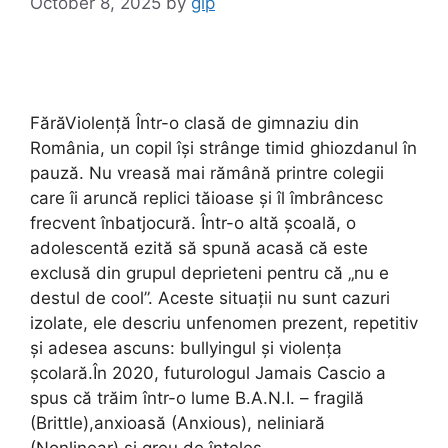
October 8, 2025
by
glp
FărăViolență Într-o clasă de gimnaziu din
România, un copil își strânge timid ghiozdanul în
pauză. Nu vreasă mai rămână printre colegii
care îi aruncă replici tăioase și îl îmbrâncesc
frecvent înbatjocură. Într-o altă școală, o
adolescentă ezită să spună acasă că este
exclusă din grupul deprieteni pentru că „nu e
destul de cool”. Aceste situații nu sunt cazuri
izolate, ele descriu unfenomen prezent, repetitiv
și adesea ascuns: bullyingul și violența
școlară.În 2020, futurologul Jamais Cascio a
spus că trăim într-o lume B.A.N.I. – fragilă
(Brittle),anxioasă (Anxious), neliniară
(Nonlinear) și greu de înțeles