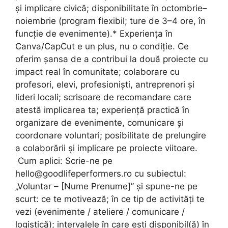
și implicare civică; disponibilitate în octombrie–
noiembrie (program flexibil; ture de 3–4 ore, în
funcție de evenimente).* Experiența în
Canva/CapCut e un plus, nu o condiție. Ce
oferim șansa de a contribui la două proiecte cu
impact real în comunitate; colaborare cu
profesori, elevi, profesioniști, antreprenori și
lideri locali; scrisoare de recomandare care
atestă implicarea ta; experiență practică în
organizare de evenimente, comunicare și
coordonare voluntari; posibilitate de prelungire
a colaborării și implicare pe proiecte viitoare.
Cum aplici: Scrie-ne pe
hello@goodlifeperformers.ro
cu subiectul:
„Voluntar – [Nume Prenume]” și spune-ne pe
scurt: ce te motivează; în ce tip de activități te
vezi (evenimente / ateliere / comunicare /
logistică); intervalele în care ești disponibil(ă) în