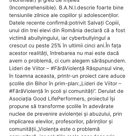
(Incomprehensible). B.A.N.I.descrie foarte bine
tensiunile zilnice ale copiilor și adolescenților.
Datele recente confirmă:potrivit Salvați Copiii,
unul din trei elevi din România declară că a fost
victimă abullyingului, iar cyberbullyingul a
crescut cu peste 25% în ultimii cinci ani.În fața
acestor realități, întrebarea nu mai este dacă
avem o problemă, ci cum alegem sărăspundem.
Lideri de Viitor – #FărăViolență Răspunsul vine,
în toamna aceasta, printr-un proiect care aduce
școlile din Bihor în prim-plan:„Lideri de Viitor –
#FărăViolență în școli și comunități”. Derulat de
Asociația Good LifePerformers, proiectul își
propune să transforme școlile în adevărate
nuclee de prevenire aviolenței și abuzului, prin
implicarea elevilor, profesorilor, părinților și
comunității.„Violența este o problemă