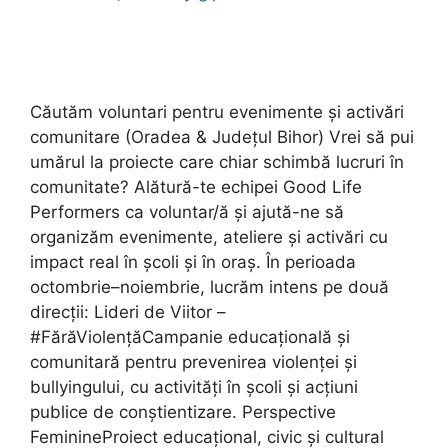
Căutăm voluntari pentru evenimente și activări
comunitare (Oradea & Județul Bihor) Vrei să pui
umărul la proiecte care chiar schimbă lucruri în
comunitate? Alătură-te echipei Good Life
Performers ca voluntar/ă și ajută-ne să
organizăm evenimente, ateliere și activări cu
impact real în școli și în oraș. În perioada
octombrie–noiembrie, lucrăm intens pe două
direcții: Lideri de Viitor –
#FărăViolențăCampanie educațională și
comunitară pentru prevenirea violenței și
bullyingului, cu activități în școli și acțiuni
publice de conștientizare. Perspective
FeminineProiect educațional, civic și cultural