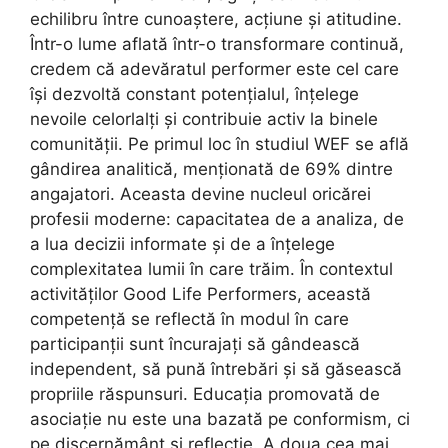
echilibru între cunoaștere, acțiune și atitudine.
Într-o lume aflată într-o transformare continuă,
credem că adevăratul performer este cel care
își dezvoltă constant potențialul, înțelege
nevoile celorlalți și contribuie activ la binele
comunității. Pe primul loc în studiul WEF se află
gândirea analitică, menționată de 69% dintre
angajatori. Aceasta devine nucleul oricărei
profesii moderne: capacitatea de a analiza, de
a lua decizii informate și de a înțelege
complexitatea lumii în care trăim. În contextul
activităților Good Life Performers, această
competență se reflectă în modul în care
participanții sunt încurajați să gândească
independent, să pună întrebări și să găsească
propriile răspunsuri. Educația promovată de
asociație nu este una bazată pe conformism, ci
pe discernământ și reflecție. A doua cea mai