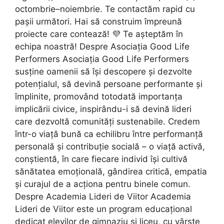
octombrie–noiembrie. Te contactăm rapid cu
pașii următori. Hai să construim împreună
proiecte care contează! 💜 Te așteptăm în
echipa noastră! Despre Asociația Good Life
Performers Asociația Good Life Performers
susține oamenii să își descopere și dezvolte
potențialul, să devină persoane performante și
împlinite, promovând totodată importanța
implicării civice, inspirându-i să devină lideri
care dezvoltă comunități sustenabile. Credem
într-o viață bună ca echilibru între performanță
personală și contribuție socială – o viață activă,
conștientă, în care fiecare individ își cultivă
sănătatea emoțională, gândirea critică, empatia
și curajul de a acționa pentru binele comun.
Despre Academia Lideri de Viitor Academia
Lideri de Viitor este un program educațional
dedicat elevilor de gimnaziu și liceu, cu vârste