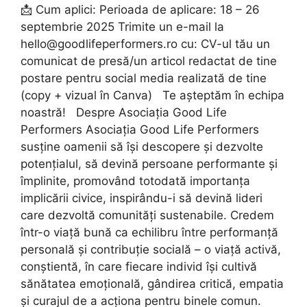
📩 Cum aplici: Perioada de aplicare: 18 – 26
septembrie 2025 Trimite un e-mail la
hello@goodlifeperformers.ro
cu: CV-ul tău un
comunicat de presă/un articol redactat de tine
postare pentru social media realizată de tine
(copy + vizual în Canva) Te așteptăm în echipa
noastră! Despre Asociația Good Life
Performers Asociația Good Life Performers
susține oamenii să își descopere și dezvolte
potențialul, să devină persoane performante și
împlinite, promovând totodată importanța
implicării civice, inspirându-i să devină lideri
care dezvoltă comunități sustenabile. Credem
într-o viață bună ca echilibru între performanță
personală și contribuție socială – o viață activă,
conștientă, în care fiecare individ își cultivă
sănătatea emoțională, gândirea critică, empatia
și curajul de a acționa pentru binele comun.