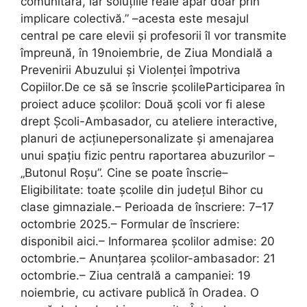
comunitară, iar soluțiile reale apar doar prin
implicare colectivă.” –acesta este mesajul
central pe care elevii și profesorii îl vor transmite
împreună, în 19noiembrie, de Ziua Mondială a
Prevenirii Abuzului și Violenței împotriva
Copiilor.De ce să se înscrie școlileParticiparea în
proiect aduce școlilor: Două școli vor fi alese
drept Școli-Ambasador, cu ateliere interactive,
planuri de acțiunepersonalizate și amenajarea
unui spațiu fizic pentru raportarea abuzurilor –
„Butonul Roșu”. Cine se poate înscrie–
Eligibilitate: toate școlile din județul Bihor cu
clase gimnaziale.– Perioada de înscriere: 7–17
octombrie 2025.– Formular de înscriere:
disponibil aici.– Informarea școlilor admise: 20
octombrie.– Anunțarea școlilor-ambasador: 21
octombrie.– Ziua centrală a campaniei: 19
noiembrie, cu activare publică în Oradea. O