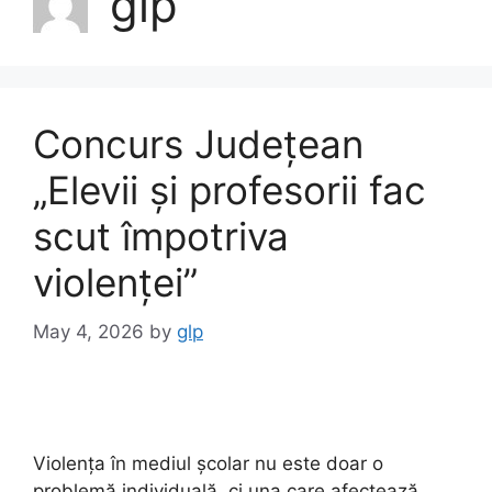
glp
Concurs Județean
„Elevii și profesorii fac
scut împotriva
violenței”
May 4, 2026
by
glp
Violența în mediul școlar nu este doar o
problemă individuală, ci una care afectează