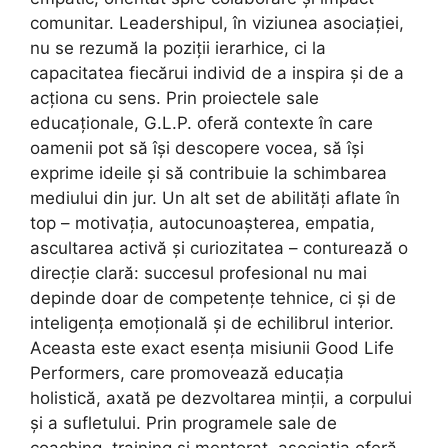
comunitar. Leadershipul, în viziunea asociației,
nu se rezumă la poziții ierarhice, ci la
capacitatea fiecărui individ de a inspira și de a
acționa cu sens. Prin proiectele sale
educaționale, G.L.P. oferă contexte în care
oamenii pot să își descopere vocea, să își
exprime ideile și să contribuie la schimbarea
mediului din jur. Un alt set de abilități aflate în
top – motivația, autocunoașterea, empatia,
ascultarea activă și curiozitatea – conturează o
direcție clară: succesul profesional nu mai
depinde doar de competențe tehnice, ci și de
inteligența emoțională și de echilibrul interior.
Aceasta este exact esența misiunii Good Life
Performers, care promovează educația
holistică, axată pe dezvoltarea minții, a corpului
și a sufletului. Prin programele sale de
coaching, training și mentorat, asociația oferă